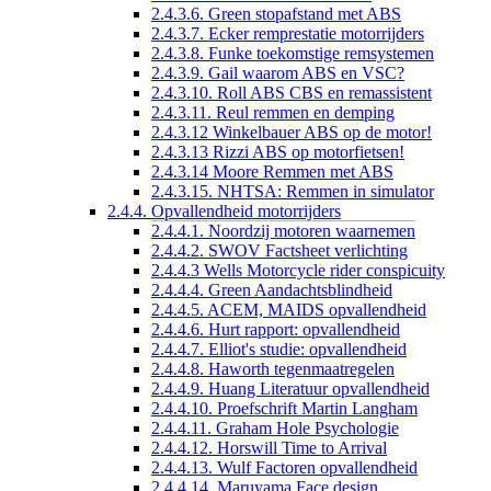
2.4.3.6. Green stopafstand met ABS
2.4.3.7. Ecker remprestatie motorrijders
2.4.3.8. Funke toekomstige remsystemen
2.4.3.9. Gail waarom ABS en VSC?
2.4.3.10. Roll ABS CBS en remassistent
2.4.3.11. Reul remmen en demping
2.4.3.12 Winkelbauer ABS op de motor!
2.4.3.13 Rizzi ABS op motorfietsen!
2.4.3.14 Moore Remmen met ABS
2.4.3.15. NHTSA: Remmen in simulator
2.4.4. Opvallendheid motorrijders
2.4.4.1. Noordzij motoren waarnemen
2.4.4.2. SWOV Factsheet verlichting
2.4.4.3 Wells Motorcycle rider conspicuity
2.4.4.4. Green Aandachtsblindheid
2.4.4.5. ACEM, MAIDS opvallendheid
2.4.4.6. Hurt rapport: opvallendheid
2.4.4.7. Elliot's studie: opvallendheid
2.4.4.8. Haworth tegenmaatregelen
2.4.4.9. Huang Literatuur opvallendheid
2.4.4.10. Proefschrift Martin Langham
2.4.4.11. Graham Hole Psychologie
2.4.4.12. Horswill Time to Arrival
2.4.4.13. Wulf Factoren opvallendheid
2.4.4.14. Maruyama Face design