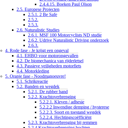
2.4.4.15. Boeken Paul Olson
2.5. Europese Projecten
2.5.1. 2 Be Safe
2.5.2.
2.5.3.
2.6. Naturalistic Studies
2.6.1. MSF 100 Motorcyclists ND studie
2.6.2. Udrive Naturalistic Driving onderzoek
2.6.3.
4. Rode fase - Je krijgt een ongeval
4.1. EHBO voor motorongevallen
4.2. De biomechanica van rijderletsel
4.3. Passieve veiligheden motorfiets
4.4. Motorkleding
5. Oranje fase - Noodmanoeuvre!
5.1. Schrikreactie
5.2. Banden en wegdek
5.2.1. De rubber band
5.2.2. Krachtoverbrenging
5.2.2.1. Kleven / adhesie
5.2.2.2 Inwendige demping / hysterese
5.2.2.3. Soort en toestand wegdek
5.2.2.4. Hechtingscoëfficiënt
5.2.3. Krachtoverbrenging bij remmen
5.2.4 Krachtoverbrenging bochten