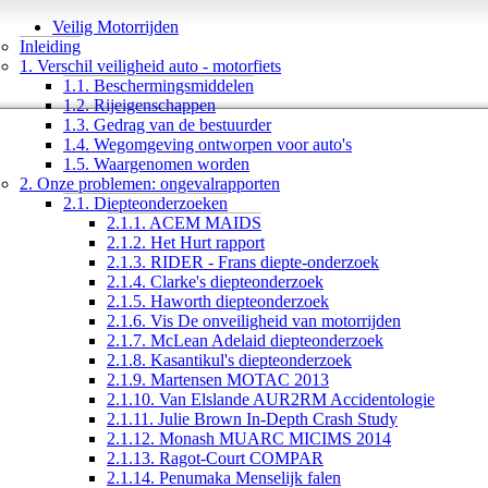
Veilig Motorrijden
Inleiding
1. Verschil veiligheid auto - motorfiets
1.1. Beschermingsmiddelen
1.2. Rijeigenschappen
1.3. Gedrag van de bestuurder
1.4. Wegomgeving ontworpen voor auto's
1.5. Waargenomen worden
2. Onze problemen: ongevalrapporten
2.1. Diepteonderzoeken
2.1.1. ACEM MAIDS
2.1.2. Het Hurt rapport
2.1.3. RIDER - Frans diepte-onderzoek
2.1.4. Clarke's diepteonderzoek
2.1.5. Haworth diepteonderzoek
2.1.6. Vis De onveiligheid van motorrijden
2.1.7. McLean Adelaid diepteonderzoek
2.1.8. Kasantikul's diepteonderzoek
2.1.9. Martensen MOTAC 2013
2.1.10. Van Elslande AUR2RM Accidentologie
2.1.11. Julie Brown In-Depth Crash Study
2.1.12. Monash MUARC MICIMS 2014
2.1.13. Ragot-Court COMPAR
2.1.14. Penumaka Menselijk falen