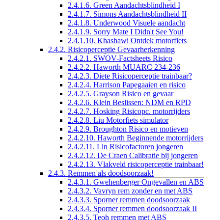
2.4.1.6. Green Aandachtsblindheid I
2.4.1.7. Simons Aandachtsblindheid II
2.4.1.8. Underwood Visuele aandacht
2.4.1.9. Sorry Mate I Didn't See You!
2.4.1.10. Khashawi Ontdek motorfiets
2.4.2. Risicoperceptie Gevaarherkenning
2.4.2.1. SWOV-Factsheets Risico
2.4.2.2. Haworth MUARC 234-236
2.4.2.3. Diete Risicoperceptie trainbaar?
2.4.2.4. Harrison Papegaaien en risico
2.4.2.5. Grayson Risico en gevaar
2.4.2.6. Klein Beslissen: NDM en RPD
2.4.2.7. Hosking Risicopc. motorrijders
2.4.2.8. Liu Motorfiets simulator
2.4.2.9. Broughton Risico en motieven
2.4.2.10. Haworth Beginnende motorrijders
2.4.2.11. Lin Risicofactoren jongeren
2.4.2.12. De Craen Calibratie bij jongeren
2.4.2.13. Vlakveld risicoperceptie trainbaar!
2.4.3. Remmen als doodsoorzaak!
2.4.3.1. Gwehenberger Ongevallen en ABS
2.4.3.2. Vavryn rem zonder en met ABS
2.4.3.3. Sporner remmen doodsoorzaak
2.4.3.4. Sporner remmen doodsoorzaak II
2.4.3.5. Teoh remmen met ABS