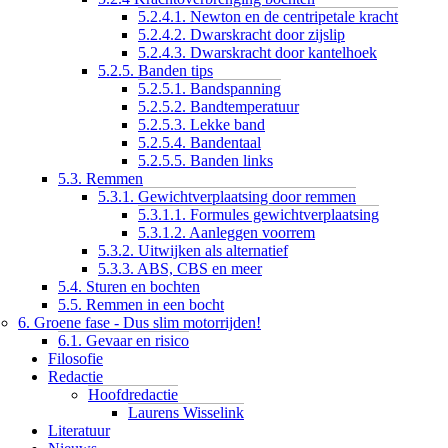
5.2.4.1. Newton en de centripetale kracht
5.2.4.2. Dwarskracht door zijslip
5.2.4.3. Dwarskracht door kantelhoek
5.2.5. Banden tips
5.2.5.1. Bandspanning
5.2.5.2. Bandtemperatuur
5.2.5.3. Lekke band
5.2.5.4. Bandentaal
5.2.5.5. Banden links
5.3. Remmen
5.3.1. Gewichtverplaatsing door remmen
5.3.1.1. Formules gewichtverplaatsing
5.3.1.2. Aanleggen voorrem
5.3.2. Uitwijken als alternatief
5.3.3. ABS, CBS en meer
5.4. Sturen en bochten
5.5. Remmen in een bocht
6. Groene fase - Dus slim motorrijden!
6.1. Gevaar en risico
Filosofie
Redactie
Hoofdredactie
Laurens Wisselink
Literatuur