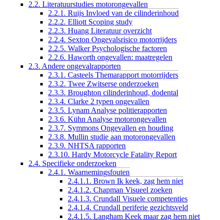
2.2. Literatuurstudies motorongevallen
2.2.1. Ruijs Invloed van de cilinderinhoud
2.2.2. Elliott Scoping study
2.2.3. Huang Literatuur overzicht
2.2.4. Sexton Ongevalsrisico motorrijders
2.2.5. Walker Psychologische factoren
2.2.6. Haworth ongevallen: maatregelen
2.3. Andere ongevalrapporten
2.3.1. Casteels Themarapport motorrijders
2.3.2. Twee Zwitserse onderzoeken
2.3.3. Broughton cilinderinhoud, dodental
2.3.4. Clarke 2 typen ongevallen
2.3.5. Lynam Analyse politierapporten
2.3.6. Kühn Analyse motorongevallen
2.3.7. Symmons Ongevallen en houding
2.3.8. Mullin studie aan motorongevallen
2.3.9. NHTSA rapporten
2.3.10. Hardy Motorcycle Fatality Report
2.4. Specifieke onderzoeken
2.4.1. Waarnemingsfouten
2.4.1.1. Brown Ik keek, zag hem niet
2.4.1.2. Chapman Visueel zoeken
2.4.1.3. Crundall Visuele competenties
2.4.1.4. Crundall periferie gezichtsveld
2.4.1.5. Langham Keek maar zag hem niet