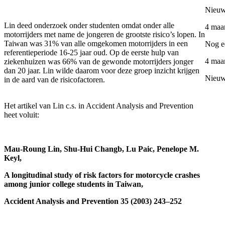
Nieu
Lin deed onderzoek onder studenten omdat onder alle
4 maa
motorrijders met name de jongeren de grootste risico’s lopen. In
Taiwan was 31% van alle omgekomen motorrijders in een
Nog e
referentieperiode 16-25 jaar oud. Op de eerste hulp van
4 maa
ziekenhuizen was 66% van de gewonde motorrijders jonger
dan 20 jaar. Lin wilde daarom voor deze groep inzicht krijgen
Nieuw
in de aard van de risicofactoren.
Het artikel van Lin c.s. in Accident Analysis and Prevention
heet voluit:
Mau-Roung Lin, Shu-Hui Changb, Lu Paic, Penelope M.
Keyl,
A longitudinal study of risk factors for motorcycle crashes
among junior college students in Taiwan,
Accident Analysis and Prevention 35 (2003) 243–252