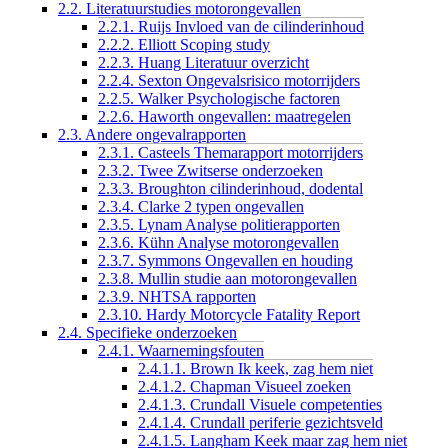
2.2. Literatuurstudies motorongevallen
2.2.1. Ruijs Invloed van de cilinderinhoud
2.2.2. Elliott Scoping study
2.2.3. Huang Literatuur overzicht
2.2.4. Sexton Ongevalsrisico motorrijders
2.2.5. Walker Psychologische factoren
2.2.6. Haworth ongevallen: maatregelen
2.3. Andere ongevalrapporten
2.3.1. Casteels Themarapport motorrijders
2.3.2. Twee Zwitserse onderzoeken
2.3.3. Broughton cilinderinhoud, dodental
2.3.4. Clarke 2 typen ongevallen
2.3.5. Lynam Analyse politierapporten
2.3.6. Kühn Analyse motorongevallen
2.3.7. Symmons Ongevallen en houding
2.3.8. Mullin studie aan motorongevallen
2.3.9. NHTSA rapporten
2.3.10. Hardy Motorcycle Fatality Report
2.4. Specifieke onderzoeken
2.4.1. Waarnemingsfouten
2.4.1.1. Brown Ik keek, zag hem niet
2.4.1.2. Chapman Visueel zoeken
2.4.1.3. Crundall Visuele competenties
2.4.1.4. Crundall periferie gezichtsveld
2.4.1.5. Langham Keek maar zag hem niet