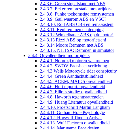
2.4.3.6. Green stopafstand met ABS
2.4.3.7. Ecker remprestatie motorrijders
2.4.3.8. Funke toekomstige remsystemen
2.4.3.9. Gail waarom ABS en VSC?
2.4.3.10. Roll ABS CBS en remassistent
2.4.3.11. Reul remmen en demping
2.4.3.12 Winkelbauer ABS op de motor!
2.4.3.13 Rizzi ABS op motorfietsen!
2.4.3.14 Moore Remmen met ABS
2.4.3.15. NHTSA: Remmen in simulator
2.4.4. Opvallendheid motorrijders
2.4.4.1. Noordzij motoren waarnemen
2.4.4.2. SWOV Factsheet verlichting
2.4.4.3 Wells Motorcycle rider conspicuity
2.4.4.4. Green Aandachtsblindheid
2.4.4.5. ACEM, MAIDS opvallendheid
2.4.4.6. Hurt rapport: opvallendheid
2.4.4.7. Elliot's studie: opvallendheid
2.4.4.8. Haworth tegenmaatregelen
2.4.4.9. Huang Literatuur opvallendheid
2.4.4.10. Proefschrift Martin Langham
2.4.4.11. Graham Hole Psychologie
2.4.4.12. Horswill Time to Arrival
2.4.4.13. Wulf Factoren opvallendheid
2.4.4.14. Maruyama Face design