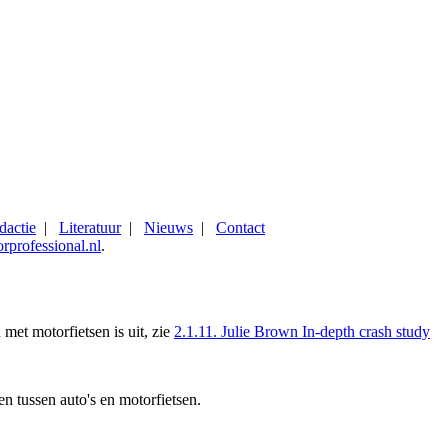
dactie
|
Literatuur
|
Nieuws
|
Contact
rprofessional.nl
.
met motorfietsen is uit, zie
2.1.11. Julie Brown In-depth crash study
en tussen auto's en motorfietsen.