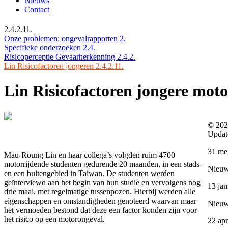
Nieuws
Contact
2.4.2.11.
Onze problemen: ongevalrapporten 2.
Specifieke onderzoeken 2.4.
Risicoperceptie Gevaarherkenning 2.4.2.
Lin Risicofactoren jongeren 2.4.2.11.
Lin Risicofactoren jongere moto
© 202
Updat
31 me
Mau-Roung Lin en haar collega’s volgden ruim 4700
motorrijdende studenten gedurende 20 maanden, in een stads-
Nieuw:
en een buitengebied in Taiwan. De studenten werden
geïnterviewd aan het begin van hun studie en vervolgens nog
13 jan
drie maal, met regelmatige tussenpozen. Hierbij werden alle
eigenschappen en omstandigheden genoteerd waarvan maar
Nieu
het vermoeden bestond dat deze een factor konden zijn voor
het risico op een motorongeval.
22 apr