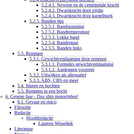
5.2.4.1. Newton en de centripetale kracht
5.2.4.2. Dwarskracht door zijslip
5.2.4.3. Dwarskracht door kantelhoek
5.2.5. Banden tips
5.2.5.1. Bandspanning
5.2.5.2. Bandtemperatuur
5.2.5.3. Lekke band
5.2.5.4. Bandentaal
5.2.5.5. Banden links
5.3. Remmen
5.3.1. Gewichtverplaatsing door remmen
5.3.1.1. Formules gewichtverplaatsing
5.3.1.2. Aanleggen voorrem
5.3.2. Uitwijken als alternatief
5.3.3. ABS, CBS en meer
5.4. Sturen en bochten
5.5. Remmen in een bocht
6. Groene fase - Dus slim motorrijden!
6.1. Gevaar en risico
Filosofie
Redactie
Hoofdredactie
Laurens Wisselink
Literatuur