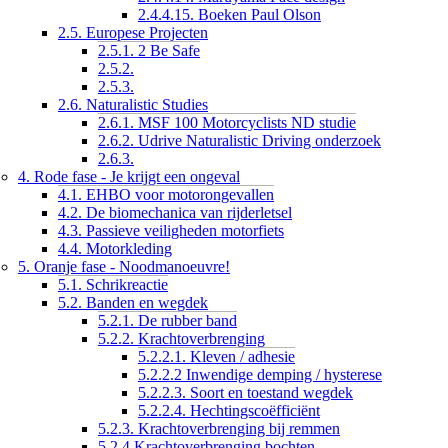
2.4.4.15. Boeken Paul Olson
2.5. Europese Projecten
2.5.1. 2 Be Safe
2.5.2.
2.5.3.
2.6. Naturalistic Studies
2.6.1. MSF 100 Motorcyclists ND studie
2.6.2. Udrive Naturalistic Driving onderzoek
2.6.3.
4. Rode fase - Je krijgt een ongeval
4.1. EHBO voor motorongevallen
4.2. De biomechanica van rijderletsel
4.3. Passieve veiligheden motorfiets
4.4. Motorkleding
5. Oranje fase - Noodmanoeuvre!
5.1. Schrikreactie
5.2. Banden en wegdek
5.2.1. De rubber band
5.2.2. Krachtoverbrenging
5.2.2.1. Kleven / adhesie
5.2.2.2 Inwendige demping / hysterese
5.2.2.3. Soort en toestand wegdek
5.2.2.4. Hechtingscoëfficiënt
5.2.3. Krachtoverbrenging bij remmen
5.2.4 Krachtoverbrenging bochten