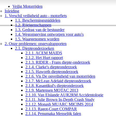
Veilig Motorrijden
Inleiding
1. Verschil veiligheid auto - motorfiets
1.1. Beschermingsmiddelen
1.2. Rijeigenschappen
1.3. Gedrag van de bestuurder
1.4. Wegomgeving ontworpen voor auto's
1.5. Waargenomen worden
2. Onze problemen: ongevalrapporten
2.1. Diepteonderzoeken
2.1.1. ACEM MAIDS
2.1.2. Het Hurt rapport
2.1.3. RIDER - Frans diepte-onderzoek
2.1.4. Clarke's diepteonderzoek
2.1.5. Haworth diepteonderzoek
2.1.6. Vis De onveiligheid van motorrijden
2.1.7. McLean Adelaid diepteonderzoek
2.1.8. Kasantikul's diepteonderzoek
2.1.9. Martensen MOTAC 2013
2.1.10. Van Elslande AUR2RM Accidentologie
2.1.11. Julie Brown In-Depth Crash Study
2.1.12. Monash MUARC MICIMS 2014
2.1.13. Ragot-Court COMPAR
2.1.14. Penumaka Menselijk falen