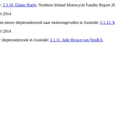
w:
2.3.10. Elaine Hardy
, Northern Ireland Motorcycle Fatality Report 2
rt 2014
en nieuw diepteonderzoek naar motorongevallen in Australië:
2.1.12. M
rt 2014
 diepteonderzoek in Australië:
2.1.11. Julie Brown van NeuRA
.