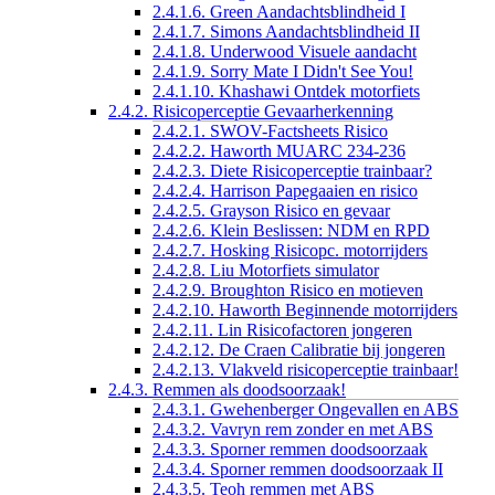
2.4.1.6. Green Aandachtsblindheid I
2.4.1.7. Simons Aandachtsblindheid II
2.4.1.8. Underwood Visuele aandacht
2.4.1.9. Sorry Mate I Didn't See You!
2.4.1.10. Khashawi Ontdek motorfiets
2.4.2. Risicoperceptie Gevaarherkenning
2.4.2.1. SWOV-Factsheets Risico
2.4.2.2. Haworth MUARC 234-236
2.4.2.3. Diete Risicoperceptie trainbaar?
2.4.2.4. Harrison Papegaaien en risico
2.4.2.5. Grayson Risico en gevaar
2.4.2.6. Klein Beslissen: NDM en RPD
2.4.2.7. Hosking Risicopc. motorrijders
2.4.2.8. Liu Motorfiets simulator
2.4.2.9. Broughton Risico en motieven
2.4.2.10. Haworth Beginnende motorrijders
2.4.2.11. Lin Risicofactoren jongeren
2.4.2.12. De Craen Calibratie bij jongeren
2.4.2.13. Vlakveld risicoperceptie trainbaar!
2.4.3. Remmen als doodsoorzaak!
2.4.3.1. Gwehenberger Ongevallen en ABS
2.4.3.2. Vavryn rem zonder en met ABS
2.4.3.3. Sporner remmen doodsoorzaak
2.4.3.4. Sporner remmen doodsoorzaak II
2.4.3.5. Teoh remmen met ABS