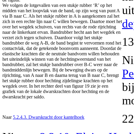
We volgen de lotgevallen van een stukje rubber ‘R’ op het
ui
midden van het loopvlak van de band, op zijn weg van punt A
via B naar C. Als het stukje rubber in A is aangekomen zal het
de
zich in een rechte lijn naar C willen bewegen. Daartoe moet het
over het wegdek schuiven, van rechts van de rode rijrichting
naar de linkerkant ervan. Bandrubber hecht aan het wegdek en
verzet zich tegen schuiven. Daardoor volgt het stukje
13
bandrubber de weg A-B, de band begint te vervormen rond het
contactvlak, dat de getekende boonvorm aanneemt. Doordat de
elastische krachten die de neutrale bandvorm willen behouden
N
het uiteindelijk winnen van de hechtingweerstand van het
bandrubber, zal het stukje bandrubber over B-C weer naar de
P
bandmiddenlijn bewegen. Bij de beweging dwars op de
rijrichting, van A naar B en daarna terug van B naar C, brengt
het stukje rubber door hechting zijdelingse krachten op het
bi
wegdek over. In het rechter deel van figuur 19 zie je een
grafiek van de lokale dwarskrachten door hechting en de
mo
dwarskracht per saldo.
22
Naar
5.2.4.3. Dwarskracht door kantelhoek