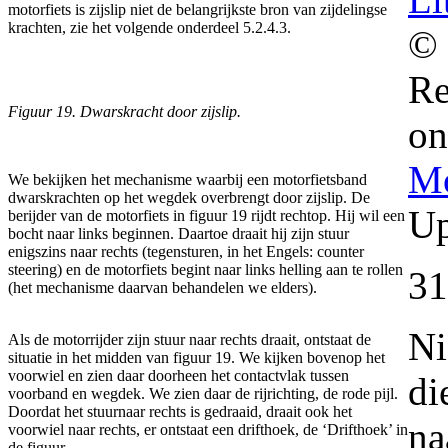
motorfiets is zijslip niet de belangrijkste bron van zijdelingse
krachten, zie het volgende onderdeel 5.2.4.3.
© 
Re
Figuur 19. Dwarskracht door zijslip.
on
Mo
We bekijken het mechanisme waarbij een motorfietsband
dwarskrachten op het wegdek overbrengt door zijslip. De
Up
berijder van de motorfiets in figuur 19 rijdt rechtop. Hij wil een
bocht naar links beginnen. Daartoe draait hij zijn stuur
enigszins naar rechts (tegensturen, in het Engels: counter
steering) en de motorfiets begint naar links helling aan te rollen
31
(het mechanisme daarvan behandelen we elders).
Ni
Als de motorrijder zijn stuur naar rechts draait, ontstaat de
situatie in het midden van figuur 19. We kijken bovenop het
voorwiel en zien daar doorheen het contactvlak tussen
di
voorband en wegdek. We zien daar de rijrichting, de rode pijl.
Doordat het stuurnaar rechts is gedraaid, draait ook het
na
voorwiel naar rechts, er ontstaat een drifthoek, de ‘Drifthoek’ in
de figuur.